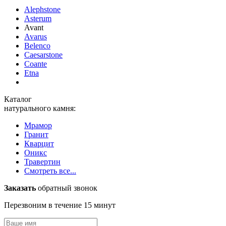
Alephstone
Asterum
Avant
Avarus
Belenco
Caesarstone
Coante
Etna
Каталог
натурального камня:
Мрамор
Гранит
Кварцит
Оникс
Травертин
Смотреть все...
Заказать
обратный звонок
Перезвоним в течение 15 минут