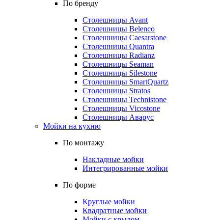
По бренду
Столешницы Avant
Столешницы Belenco
Столешницы Caesarstone
Столешницы Quantra
Столешницы Radianz
Столешницы Seaman
Столешницы Silestone
Столешницы SmartQuartz
Столешницы Stratos
Столешницы Technistone
Столешницы Vicostone
Столешницы Аварус
Мойки на кухню
По монтажу
Накладные мойки
Интегрированные мойки
По форме
Круглые мойки
Квадратные мойки
Мойки с крылом