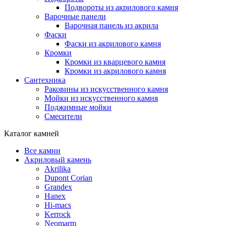
Подвороты из акрилового камня
Варочные панели
Варочная панель из акрила
Фаски
Фаски из акрилового камня
Кромки
Кромки из кварцевого камня
Кромки из акрилового камня
Сантехника
Раковины из искусственного камня
Мойки из искусственного камня
Поджимные мойки
Смесители
Каталог камней
Все камни
Акриловый камень
Akrilika
Dupont Corian
Grandex
Hanex
Hi-macs
Kerrock
Neomarm