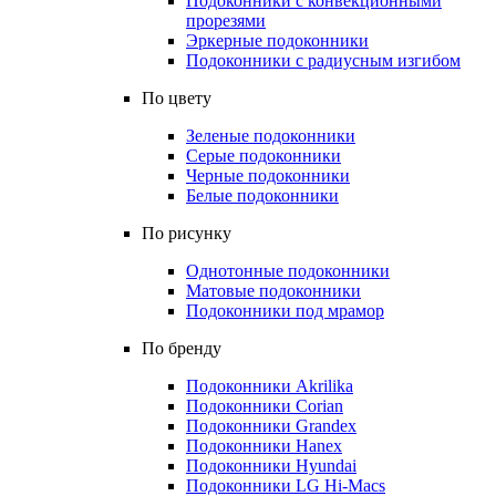
Подоконники с конвекционными
прорезями
Эркерные подоконники
Подоконники с радиусным изгибом
По цвету
Зеленые подоконники
Серые подоконники
Черные подоконники
Белые подоконники
По рисунку
Однотонные подоконники
Матовые подоконники
Подоконники под мрамор
По бренду
Подоконники Akrilika
Подоконники Corian
Подоконники Grandex
Подоконники Hanex
Подоконники Hyundai
Подоконники LG Hi-Macs