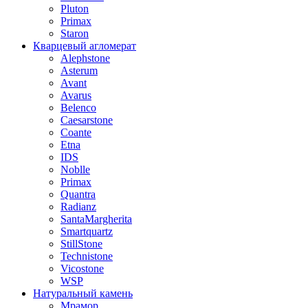
Pluton
Primax
Staron
Кварцевый агломерат
Alephstone
Asterum
Avant
Avarus
Belenco
Caesarstone
Coante
Etna
IDS
Noblle
Primax
Quantra
Radianz
SantaMargherita
Smartquartz
StillStone
Technistone
Vicostone
WSP
Натуральный камень
Мрамор