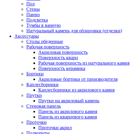
Пол
Стены
Панно
Подсветка
Тумбы в ванную
Натуральный камень для облицовки (отделки)
Аксессуары
Столы обеденные
Рабочая поверхность
Акриловая поверхность
Поверхность кварц
Рабочая поверхность из натурального камня
Поверхность керамика
Бортики
Акриловые бортики от производителя
Каплесборники
Каплесборники из акрилового камня
Прутки
Прутки на акриловый камень
Стеновая панель
Панель из акрилового камня
Панель из кварцевого камня
Проточки
Проточки акрил
Подвороты