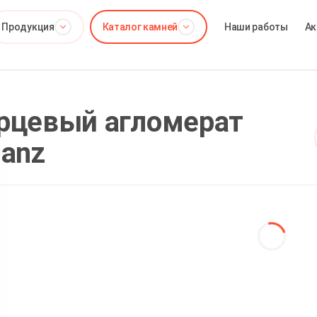
Продукция
Каталог камней
Наши работы
Ак
рцевый агломерат
ianz