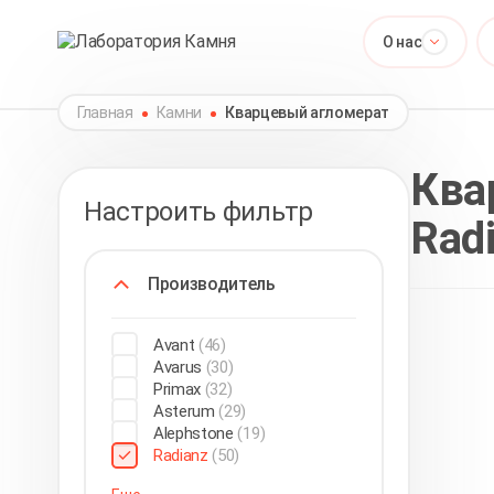
О нас
Главная
Камни
Кварцевый агломерат
Ква
Настроить фильтр
Rad
Производитель
Avant
(46)
Avarus
(30)
Primax
(32)
Asterum
(29)
Alephstone
(19)
Radianz
(50)