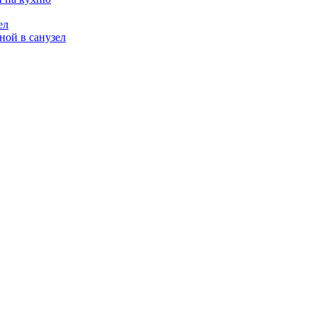
ел
ой в санузел