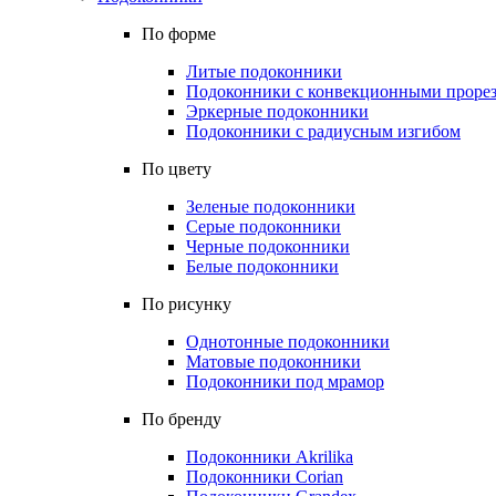
По форме
Литые подоконники
Подоконники с конвекционными проре
Эркерные подоконники
Подоконники с радиусным изгибом
По цвету
Зеленые подоконники
Серые подоконники
Черные подоконники
Белые подоконники
По рисунку
Однотонные подоконники
Матовые подоконники
Подоконники под мрамор
По бренду
Подоконники Akrilika
Подоконники Corian