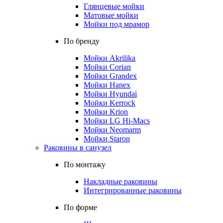
Глянцевые мойки
Матовые мойки
Мойки под мрамор
По бренду
Мойки Akrilika
Мойки Corian
Мойки Grandex
Мойки Hanex
Мойки Hyundai
Мойки Kerrock
Мойки Krion
Мойки LG Hi-Macs
Мойки Neomarm
Мойки Staron
Раковины в санузел
По монтажу
Накладные раковины
Интегрированные раковины
По форме