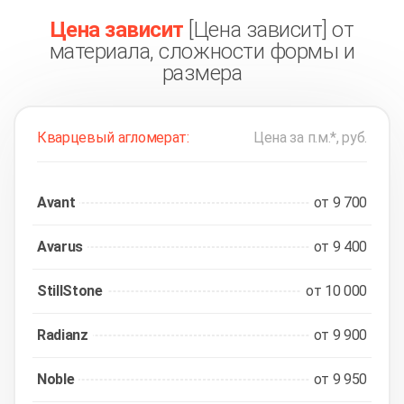
Подвороты из акрилового камня
(1)
Цена зависит
[Цена зависит] от
материала, сложности формы и
размера
Кварцевый агломерат:
Цена за п.м.*, руб.
Avant
от 9 700
Avarus
от 9 400
StillStone
от 10 000
Radianz
от 9 900
Noble
от 9 950