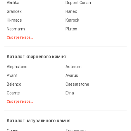
Akrilika
Dupont Corian
Grandex
Hanex
Hi-macs
Kerrock
Neomarm
Pluton
Смотреть все...
Каталог
кварцевого камня:
Alephstone
Asterum
Avant
Avarus
Belenco
Caesarstone
Coante
Etna
Смотреть все...
Каталог
натурального камня:
Оникс
Травертин